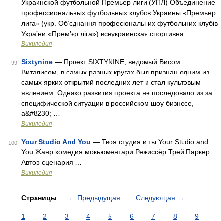
Украинской футбольной Премьер лиги (УПЛ) Объединение
профессиональных футбольных клубов Украины «Премьер
лига» (укр. Об’єднання професіональних футбольних клубів
України «Прем’єр ліга») всеукраинская спортивна …
Википедия
Sixtynine
— Проект SIXTYNINE, ведомый Висом
99
Виталисом, в самых разных кругах был признан одним из
самых ярких открытий последних лет и стал культовым
явлением. Однако развития проекта не последовало из за
специфической ситуации в российском шоу бизнесе,
а&#8230; …
Википедия
Your Studio And You
— Твоя студия и ты Your Studio and
100
You Жанр комедия мокьюментари Режиссёр Трей Паркер
Автор сценария …
Википедия
Страницы
←
Предыдущая
Следующая
→
1
2
3
4
5
6
7
8
9