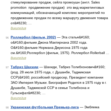
стимулирование продаж, сейлз промоушн (англ. Sales
promotion продвижение продаж) это вид маркетинговых
коммуникаций, обозначающий комплекс мероприятий по
продвижению продаж по всему маршруту движения товара
от&#8230; …
Википедия
Роллербол (фильм, 2002)
— Эта статья&#160;
96
о&#160;фильме Джона Мактирнана 2002 года.
О&#160;фильме Нормана Джуисона 1975 года
см.&#160;Роллербол (фильм, 1975). Роллербол Rollerball …
Википедия
Табриз Шахиди
— Шахиди, Табриз Толибхонович&#160;
97
(род. 28 июля 1975 года, г. Душанбе, Таджикская
ССР)&#160; российский продюсер, Президент компании
ЗАО Империя Музыки. Биография Родился в 1975 году в г.
Душанбе, Таджикской ССР в семье Толибхона и
Гульсифат&#8230; …
Википедия
Украинская футбольная Премьер-лига
— Эмблема
98