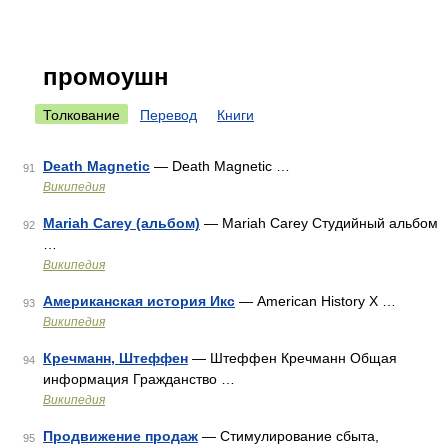
промоушн
Толкование
Перевод
Книги
Death Magnetic
— Death Magnetic …
91
Википедия
Mariah Carey (альбом)
— Mariah Carey Студийный альбом
92
…
Википедия
Американская история Икс
— American History X …
93
Википедия
Кречманн, Штеффен
— Штеффен Кречманн Общая
94
информация Гражданство …
Википедия
Продвижение продаж
— Стимулирование сбыта,
95